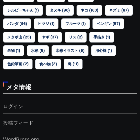
シルビーちゃん
(1)
タヌキ
(90)
ネコ
(160)
ネズミ
(87)
パンダ
(96)
ヒツジ
(1)
フルーツ
(1)
ペンギン
(57)
メタボ山
(25)
ヤギ
(37)
リス
(2)
手描き
(1)
果物
(1)
水彩
(5)
水彩イラスト
(5)
用心棒
(1)
色鉛筆画
(2)
食べ物
(3)
鳥
(11)
メタ情報
ログイン
投稿フィード
WordPress.org