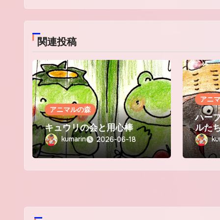
ン
関連投稿
アニ
アニマルの森
ハー
キュウリの会と用心棒
ルた
kumarin
ku
2026-06-18