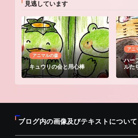
見逃しています
アニ
アニマルの森
ハー
キュウリの会と用心棒
ルた
ブログ内の画像及びテキストについて