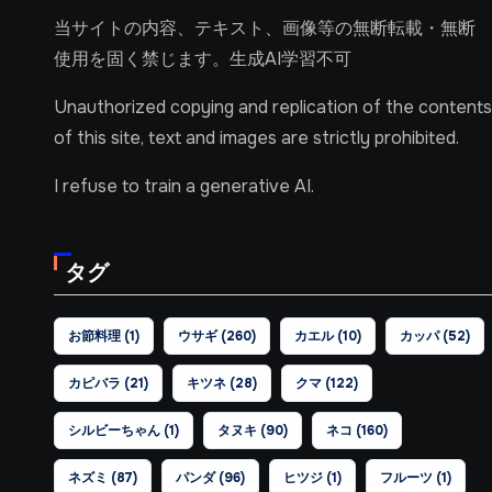
当サイトの内容、テキスト、画像等の無断転載・無断
使用を固く禁じます。生成AI学習不可
Unauthorized copying and replication of the contents
of this site, text and images are strictly prohibited.
I refuse to train a generative AI.
タグ
お節料理
(1)
ウサギ
(260)
カエル
(10)
カッパ
(52)
カピバラ
(21)
キツネ
(28)
クマ
(122)
シルビーちゃん
(1)
タヌキ
(90)
ネコ
(160)
ネズミ
(87)
パンダ
(96)
ヒツジ
(1)
フルーツ
(1)