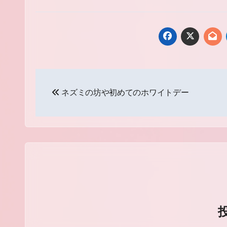
投
ネズミの坊や初めてのホワイトデー
稿
ナ
ビ
ゲ
ー
シ
ョ