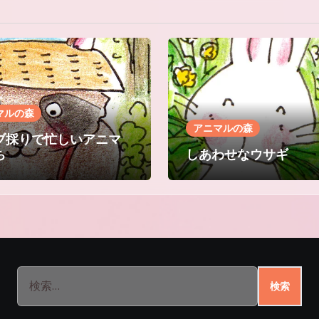
マルの森
アニマルの森
ブ採りで忙しいアニマ
ち
しあわせなウサギ
検
索: