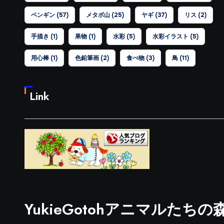
ペンギン
(57)
メタボ山
(25)
ヤギ
(37)
リス
(2)
手描き
(1)
果物
(1)
水彩
(5)
水彩イラスト
(5)
用心棒
(1)
色鉛筆画
(2)
食べ物
(3)
鳥
(11)
Link
YukieGotohアニマルたちの