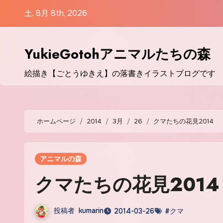
コ
土. 8月 8th, 2026
ン
テ
ン
YukieGotohアニマルたちの森
ツ
絵描き【ごとうゆきえ】の落書きイラストブログです
に
ス
キ
ッ
ホームページ
2014
3月
26
クマたちの花見2014
プ
アニマルの森
クマたちの花見2014
投稿者
kumarin
2014-03-26
#クマ