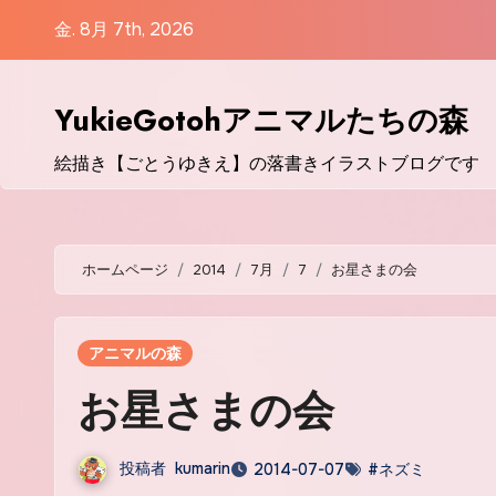
コ
金. 8月 7th, 2026
ン
テ
ン
YukieGotohアニマルたちの森
ツ
絵描き【ごとうゆきえ】の落書きイラストブログです
に
ス
キ
ッ
ホームページ
2014
7月
7
お星さまの会
プ
アニマルの森
お星さまの会
投稿者
kumarin
2014-07-07
#ネズミ