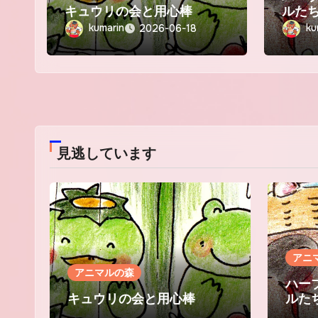
キュウリの会と用心棒
ルた
kumarin
ku
2026-06-18
見逃しています
アニ
アニマルの森
ハー
キュウリの会と用心棒
ルた