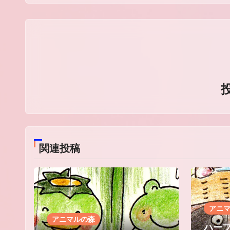
ビ
ゲ
ー
シ
ョ
ン
関連投稿
アニ
アニマルの森
ハー