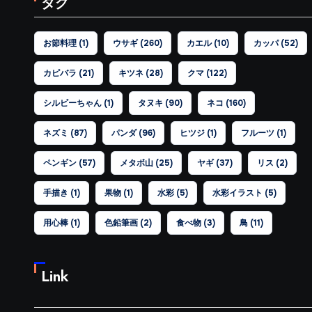
タグ
お節料理
(1)
ウサギ
(260)
カエル
(10)
カッパ
(52)
カピバラ
(21)
キツネ
(28)
クマ
(122)
シルビーちゃん
(1)
タヌキ
(90)
ネコ
(160)
ネズミ
(87)
パンダ
(96)
ヒツジ
(1)
フルーツ
(1)
ペンギン
(57)
メタボ山
(25)
ヤギ
(37)
リス
(2)
手描き
(1)
果物
(1)
水彩
(5)
水彩イラスト
(5)
用心棒
(1)
色鉛筆画
(2)
食べ物
(3)
鳥
(11)
Link