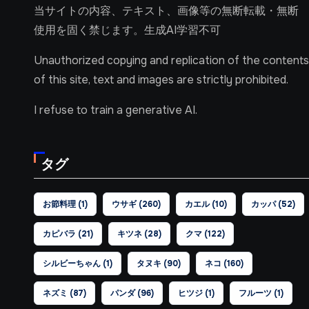
当サイトの内容、テキスト、画像等の無断転載・無断
使用を固く禁じます。生成AI学習不可
Unauthorized copying and replication of the contents
of this site, text and images are strictly prohibited.
I refuse to train a generative AI.
タグ
お節料理
(1)
ウサギ
(260)
カエル
(10)
カッパ
(52)
カピバラ
(21)
キツネ
(28)
クマ
(122)
シルビーちゃん
(1)
タヌキ
(90)
ネコ
(160)
ネズミ
(87)
パンダ
(96)
ヒツジ
(1)
フルーツ
(1)