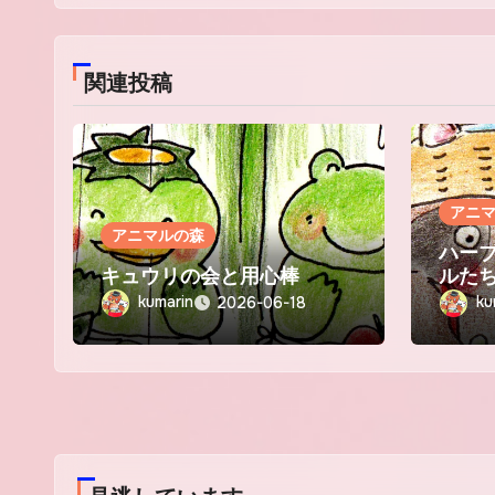
ン
関連投稿
アニ
アニマルの森
ハー
キュウリの会と用心棒
ルた
kumarin
ku
2026-06-18