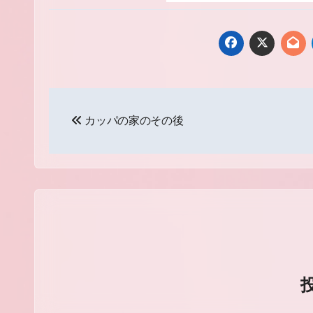
投
カッパの家のその後
稿
ナ
ビ
ゲ
ー
シ
ョ