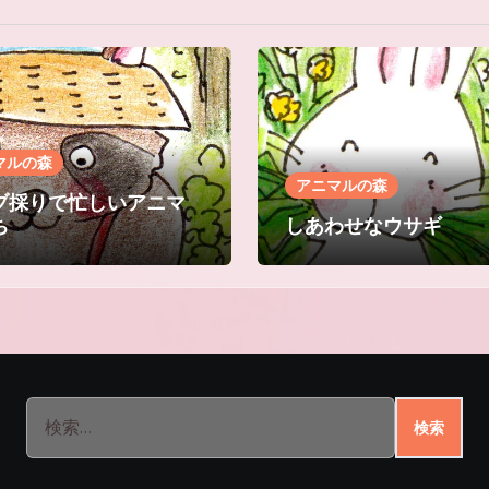
マルの森
アニマルの森
ブ採りで忙しいアニマ
ち
しあわせなウサギ
検
索: