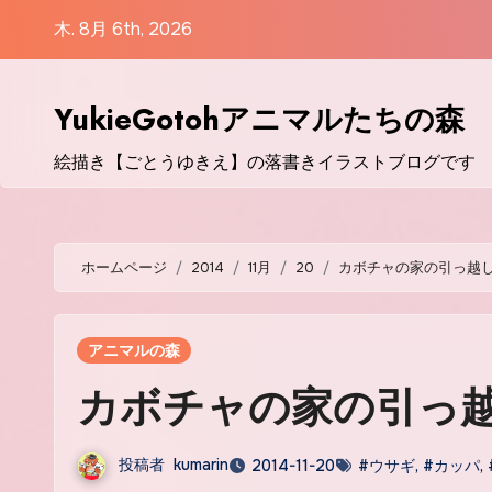
コ
木. 8月 6th, 2026
ン
テ
ン
YukieGotohアニマルたちの森
ツ
絵描き【ごとうゆきえ】の落書きイラストブログです
に
ス
キ
ッ
ホームページ
2014
11月
20
カボチャの家の引っ越
プ
アニマルの森
カボチャの家の引っ
投稿者
kumarin
2014-11-20
#ウサギ
,
#カッパ
,