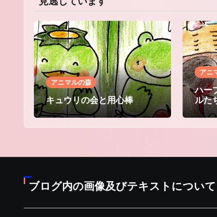
見逃しています
アニ
アニマルの森
ハー
キュウリの会と用心棒
ルた
ブログ内の画像及びテキストについて