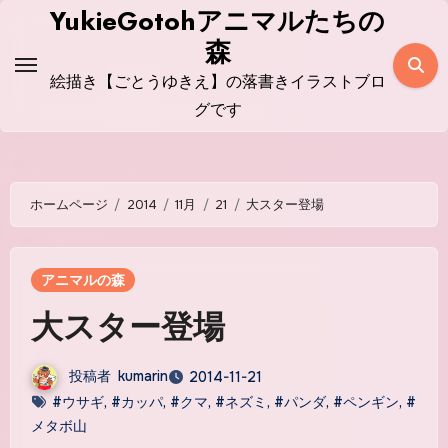
コ
YukieGotohアニマルたちの
ン
森
テ
絵描き【ごとうゆきえ】の落書きイラストブロ
ン
グです
ツ
に
ス
ホームページ
2014
11月
21
大スター登場
キ
ッ
プ
アニマルの森
大スター登場
投稿者
kumarin
2014-11-21
#ウサギ
,
#カッパ
,
#クマ
,
#ネズミ
,
#パンダ
,
#ペンギン
,
#
メタボ山