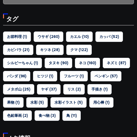
テ
ゴ
タグ
リ
ー
お節料理
(1)
ウサギ
(260)
カエル
(10)
カッパ
(52)
カピバラ
(21)
キツネ
(28)
クマ
(122)
シルビーちゃん
(1)
タヌキ
(90)
ネコ
(160)
ネズミ
(87)
パンダ
(96)
ヒツジ
(1)
フルーツ
(1)
ペンギン
(57)
メタボ山
(25)
ヤギ
(37)
リス
(2)
手描き
(1)
果物
(1)
水彩
(5)
水彩イラスト
(5)
用心棒
(1)
色鉛筆画
(2)
食べ物
(3)
鳥
(11)