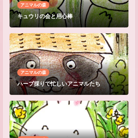
アニマルの森
キュウリの会と用心棒
アニマルの森
ハーブ採りで忙しいアニマルたち