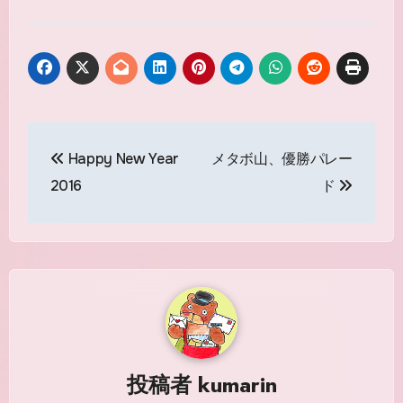
投
Happy New Year
メタボ山、優勝パレー
稿
2016
ド
ナ
ビ
ゲ
ー
シ
投稿者
kumarin
ョ