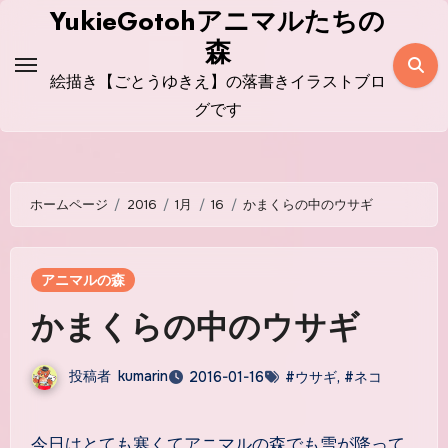
コ
YukieGotohアニマルたちの
ン
森
テ
絵描き【ごとうゆきえ】の落書きイラストブロ
ン
グです
ツ
に
ス
ホームページ
2016
1月
16
かまくらの中のウサギ
キ
ッ
プ
アニマルの森
かまくらの中のウサギ
投稿者
kumarin
2016-01-16
#ウサギ
,
#ネコ
今日はとても寒くてアニマルの森でも雪が降って