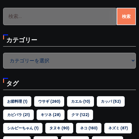
検
索:
カテゴリー
カ
テ
ゴ
タグ
リ
ー
お節料理
(1)
ウサギ
(260)
カエル
(10)
カッパ
(52)
カピバラ
(21)
キツネ
(28)
クマ
(122)
シルビーちゃん
(1)
タヌキ
(90)
ネコ
(160)
ネズミ
(87)