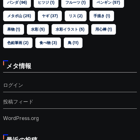
パンダ
(96)
ヒツジ
(1)
フルーツ
(1)
ペンギン
(57)
メタボ山
(25)
ヤギ
(37)
リス
(2)
手描き
(1)
果物
(1)
水彩
(5)
水彩イラスト
(5)
用心棒
(1)
色鉛筆画
(2)
食べ物
(3)
鳥
(11)
メタ情報
ログイン
投稿フィード
WordPress.org