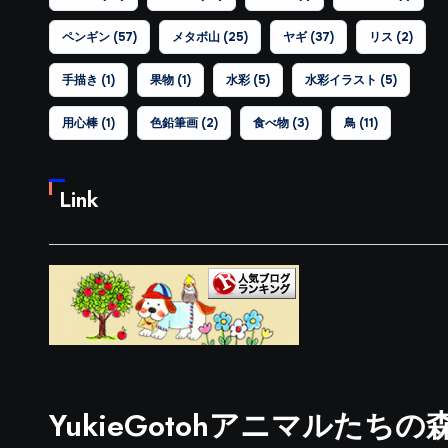
ペンギン
(57)
メタボ山
(25)
ヤギ
(37)
リス
(2)
手描き
(1)
果物
(1)
水彩
(5)
水彩イラスト
(5)
用心棒
(1)
色鉛筆画
(2)
食べ物
(3)
鳥
(11)
Link
YukieGotohアニマルたちの