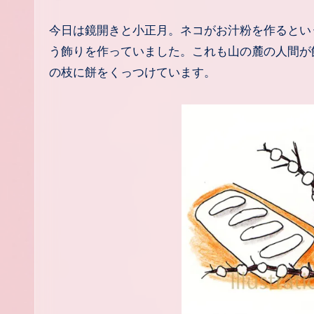
今日は鏡開きと小正月。ネコがお汁粉を作るというので、ウサギはネコがお汁粉を作っている横で小正月の餅花とい
う飾りを作っていました。これも山の麓の人間が
の枝に餅をくっつけています。