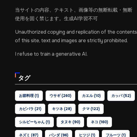
当サイトの内容、テキスト、画像等の無断転載・無断
使用を固く禁じます。生成AI学習不可
Unauthorized copying and replication of the contents
of this site, text and images are strictly prohibited.
I refuse to train a generative AI.
タグ
お節料理
(1)
ウサギ
(260)
カエル
(10)
カッパ
(52)
カピバラ
(21)
キツネ
(28)
クマ
(122)
シルビーちゃん
(1)
タヌキ
(90)
ネコ
(160)
ネズミ
(87)
パンダ
(96)
ヒツジ
(1)
フルーツ
(1)