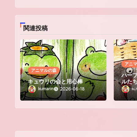
ョ
ン
関連投稿
アニ
アニマルの森
ハー
キュウリの会と用心棒
ルた
kumarin
ku
2026-06-18