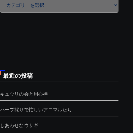
カ
テ
ゴ
リ
ー
最近の投稿
キュウリの会と用心棒
ハーブ採りで忙しいアニマルたち
しあわせなウサギ