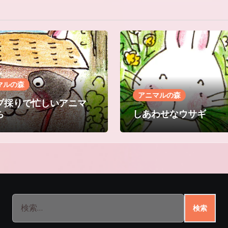
マルの森
アニマルの森
ブ採りで忙しいアニマ
ち
しあわせなウサギ
検
索: