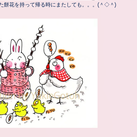
た餅花を持って帰る時にまたしても。。。(＾◇＾)