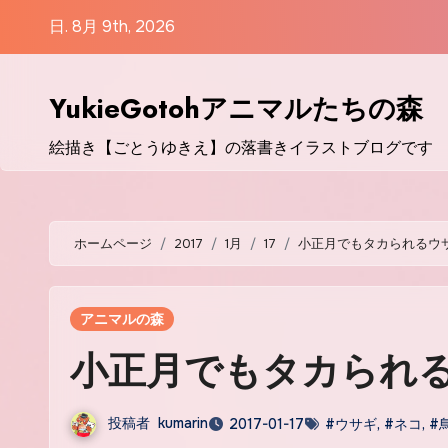
コ
日. 8月 9th, 2026
ン
テ
ン
YukieGotohアニマルたちの森
ツ
絵描き【ごとうゆきえ】の落書きイラストブログです
に
ス
キ
ッ
ホームページ
2017
1月
17
小正月でもタカられるウ
プ
アニマルの森
小正月でもタカられ
投稿者
kumarin
2017-01-17
#ウサギ
,
#ネコ
,
#