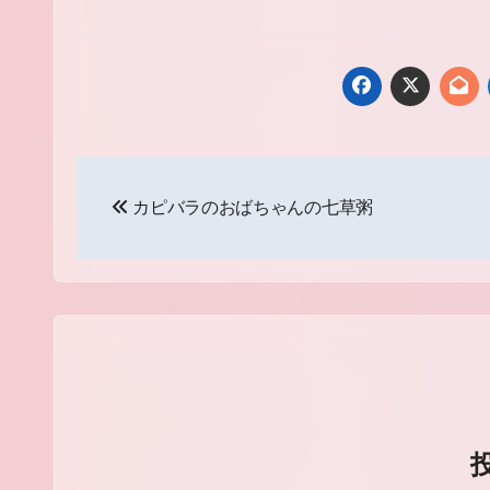
投
カピバラのおばちゃんの七草粥
稿
ナ
ビ
ゲ
ー
シ