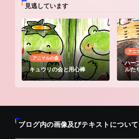
見逃しています
アニ
アニマルの森
ハー
キュウリの会と用心棒
ルた
ブログ内の画像及びテキストについて