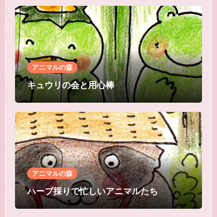
アニマルの森
キュウリの会と用心棒
アニマルの森
ハーブ採りで忙しいアニマルたち