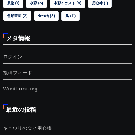
果物
(1)
水彩
(5)
水彩イラスト
(5)
用心棒
(1)
色鉛筆画
(2)
食べ物
(3)
鳥
(11)
メタ情報
ログイン
投稿フィード
WordPress.org
最近の投稿
キュウリの会と用心棒