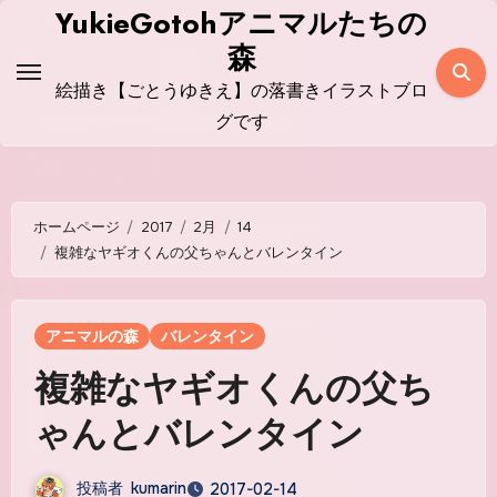
コ
YukieGotohアニマルたちの
ン
森
テ
絵描き【ごとうゆきえ】の落書きイラストブロ
ン
グです
ツ
に
ス
ホームページ
2017
2月
14
キ
複雑なヤギオくんの父ちゃんとバレンタイン
ッ
プ
アニマルの森
バレンタイン
複雑なヤギオくんの父ち
ゃんとバレンタイン
投稿者
kumarin
2017-02-14