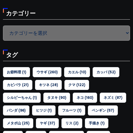
カテゴリー
カ
テ
ゴ
タグ
リ
ー
お節料理
(1)
ウサギ
(260)
カエル
(10)
カッパ
(52)
カピバラ
(21)
キツネ
(28)
クマ
(122)
シルビーちゃん
(1)
タヌキ
(90)
ネコ
(160)
ネズミ
(87)
パンダ
(96)
ヒツジ
(1)
フルーツ
(1)
ペンギン
(57)
メタボ山
(25)
ヤギ
(37)
リス
(2)
手描き
(1)