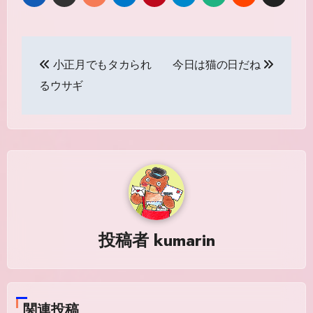
投
小正月でもタカられ
今日は猫の日だね
稿
るウサギ
ナ
ビ
ゲ
ー
シ
投稿者
kumarin
ョ
ン
関連投稿