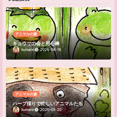
アニマルの森
キュウリの会と用心棒
kumarin
2026-06-18
アニマルの森
ハーブ採りで忙しいアニマルたち
kumarin
2026-05-20