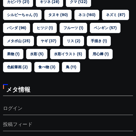
カピバラ
(21)
キツネ
(28)
クマ
(122)
シルビーちゃん
(1)
タヌキ
(90)
ネコ
(160)
ネズミ
(87)
パンダ
(96)
ヒツジ
(1)
フルーツ
(1)
ペンギン
(57)
メタボ山
(25)
ヤギ
(37)
リス
(2)
手描き
(1)
果物
(1)
水彩
(5)
水彩イラスト
(5)
用心棒
(1)
色鉛筆画
(2)
食べ物
(3)
鳥
(11)
メタ情報
ログイン
投稿フィード