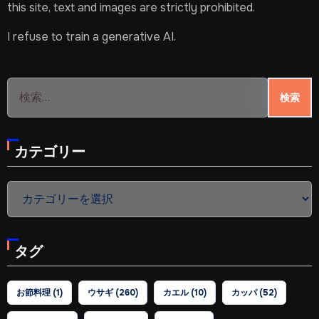
this site, text and images are strictly prohibited.
I refuse to train a generative AI.
検
索:
カテゴリー
カ
テ
ゴ
タグ
リ
ー
お節料理
(1)
ウサギ
(260)
カエル
(10)
カッパ
(52)