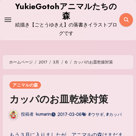
コ
YukieGotohアニマルたちの
ン
森
テ
絵描き【ごとうゆきえ】の落書きイラストブロ
ン
グです
ツ
に
ス
ホームページ
2017
3月
6
カッパのお皿乾燥対策
キ
ッ
プ
アニマルの森
カッパのお皿乾燥対策
投稿者
kumarin
2017-03-06
#ウサギ
,
#カッパ
もう３月に入りましたが、アニマルの森はまだま