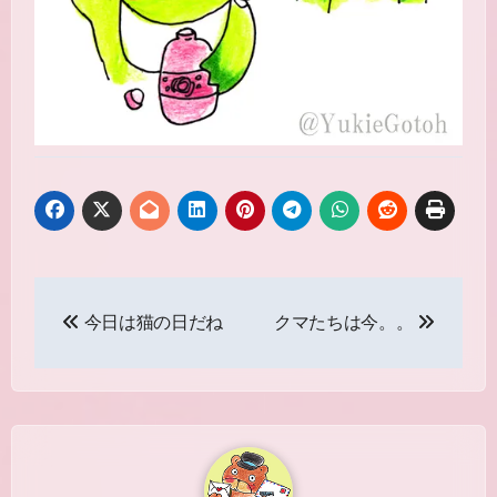
投
今日は猫の日だね
クマたちは今。。
稿
ナ
ビ
ゲ