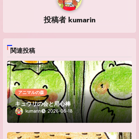
ー
シ
投稿者
kumarin
ョ
ン
関連投稿
アニマルの森
キュウリの会と用心棒
kumarin
2026-06-18