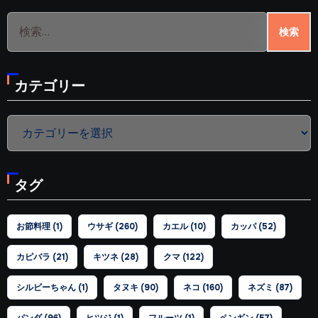
検
索:
カテゴリー
カ
テ
ゴ
タグ
リ
ー
お節料理
(1)
ウサギ
(260)
カエル
(10)
カッパ
(52)
カピバラ
(21)
キツネ
(28)
クマ
(122)
シルビーちゃん
(1)
タヌキ
(90)
ネコ
(160)
ネズミ
(87)
パンダ
(96)
ヒツジ
(1)
フルーツ
(1)
ペンギン
(57)