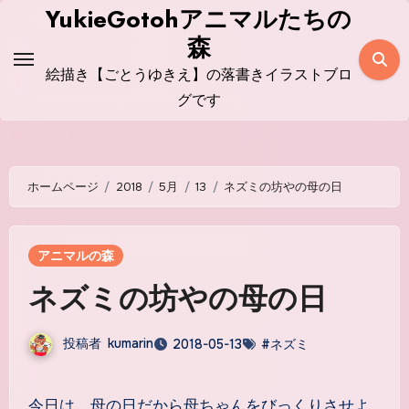
コ
YukieGotohアニマルたちの
ン
森
テ
絵描き【ごとうゆきえ】の落書きイラストブロ
ン
グです
ツ
に
ス
ホームページ
2018
5月
13
ネズミの坊やの母の日
キ
ッ
プ
アニマルの森
ネズミの坊やの母の日
投稿者
kumarin
2018-05-13
#ネズミ
今日は、母の日だから母ちゃんをびっくりさせよ