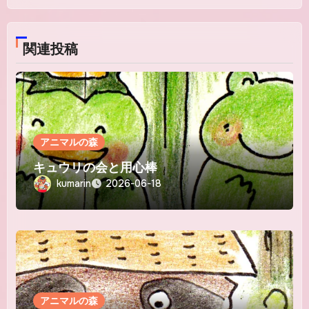
ョ
ン
関連投稿
アニマルの森
キュウリの会と用心棒
kumarin
2026-06-18
アニマルの森