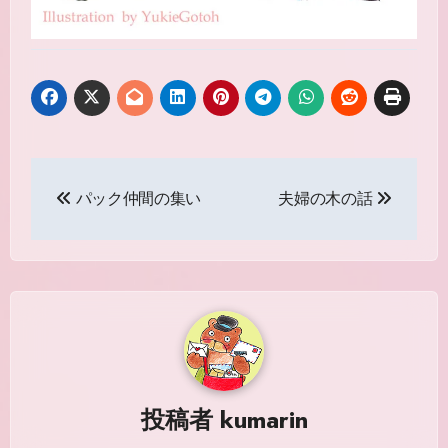
投
パック仲間の集い
夫婦の木の話
稿
ナ
ビ
ゲ
ー
シ
投稿者
kumarin