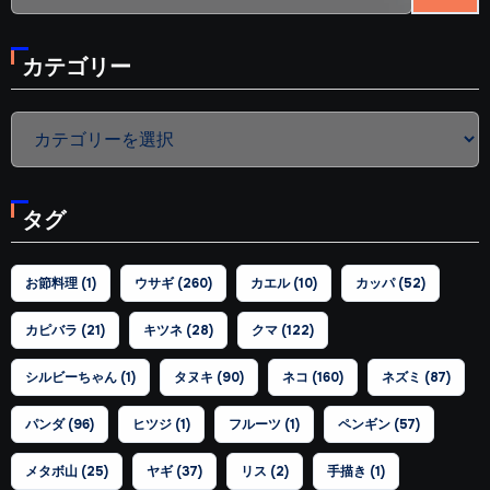
カテゴリー
カ
テ
ゴ
タグ
リ
ー
お節料理
(1)
ウサギ
(260)
カエル
(10)
カッパ
(52)
カピバラ
(21)
キツネ
(28)
クマ
(122)
シルビーちゃん
(1)
タヌキ
(90)
ネコ
(160)
ネズミ
(87)
パンダ
(96)
ヒツジ
(1)
フルーツ
(1)
ペンギン
(57)
メタボ山
(25)
ヤギ
(37)
リス
(2)
手描き
(1)