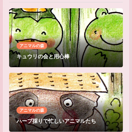
アニマルの森
キュウリの会と用心棒
アニマルの森
ハーブ採りで忙しいアニマルたち