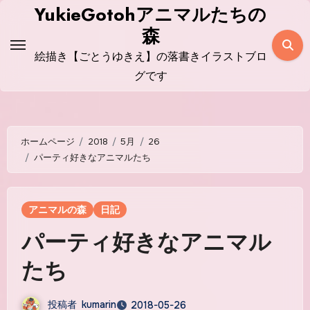
コ
YukieGotohアニマルたちの
ン
森
テ
絵描き【ごとうゆきえ】の落書きイラストブロ
ン
グです
ツ
に
ス
ホームページ
2018
5月
26
キ
パーティ好きなアニマルたち
ッ
プ
アニマルの森
日記
パーティ好きなアニマル
たち
投稿者
kumarin
2018-05-26