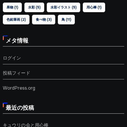
果物
(1)
水彩
(5)
水彩イラスト
(5)
用心棒
(1)
色鉛筆画
(2)
食べ物
(3)
鳥
(11)
メタ情報
ログイン
投稿フィード
WordPress.org
最近の投稿
キュウリの会と用心棒