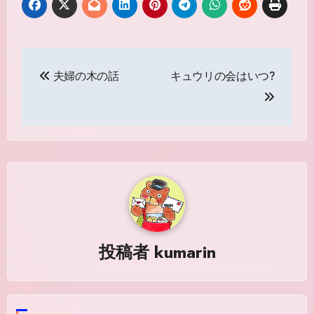
投
夫婦の木の話
キュウリの会はいつ?
稿
ナ
ビ
ゲ
ー
シ
投稿者
kumarin
ョ
ン