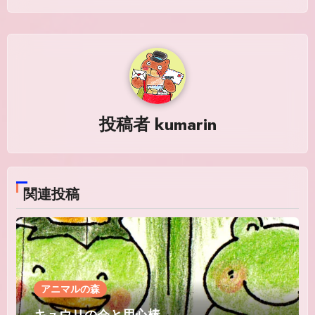
ビ
ゲ
ー
シ
投稿者
kumarin
ョ
ン
関連投稿
アニマルの森
キュウリの会と用心棒