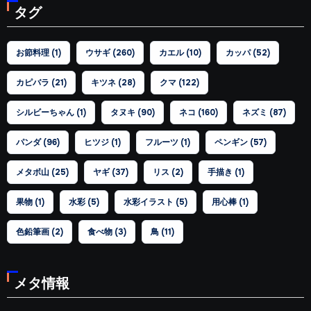
タグ
リ
ー
お節料理
(1)
ウサギ
(260)
カエル
(10)
カッパ
(52)
カピバラ
(21)
キツネ
(28)
クマ
(122)
シルビーちゃん
(1)
タヌキ
(90)
ネコ
(160)
ネズミ
(87)
パンダ
(96)
ヒツジ
(1)
フルーツ
(1)
ペンギン
(57)
メタボ山
(25)
ヤギ
(37)
リス
(2)
手描き
(1)
果物
(1)
水彩
(5)
水彩イラスト
(5)
用心棒
(1)
色鉛筆画
(2)
食べ物
(3)
鳥
(11)
メタ情報