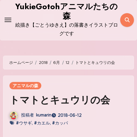
コ
YukieGotohアニマルたちの
ン
森
テ
絵描き【ごとうゆきえ】の落書きイラストブロ
ン
グです
ツ
に
ス
ホームページ
2018
6月
12
トマトとキュウリの会
キ
ッ
プ
アニマルの森
トマトとキュウリの会
投稿者
kumarin
2018-06-12
#ウサギ
,
#カエル
,
#カッパ