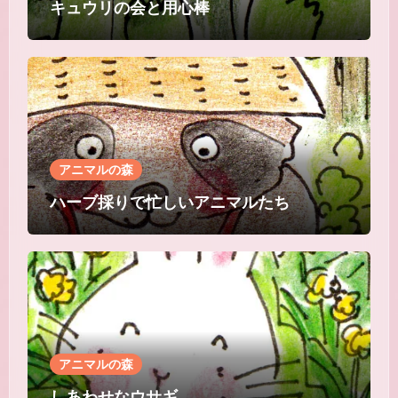
キュウリの会と用心棒
アニマルの森
ハーブ採りで忙しいアニマルたち
アニマルの森
しあわせなウサギ