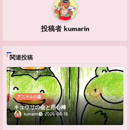
ー
シ
投稿者
kumarin
ョ
ン
関連投稿
アニマルの森
キュウリの会と用心棒
kumarin
2026-06-18