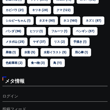
カピバラ
(21)
キツネ
(28)
クマ
(122)
シルビーちゃん
(1)
タヌキ
(90)
ネコ
(160)
ネズミ
(87)
パンダ
(96)
ヒツジ
(1)
フルーツ
(1)
ペンギン
(57)
メタボ山
(25)
ヤギ
(37)
リス
(2)
手描き
(1)
果物
(1)
水彩
(5)
水彩イラスト
(5)
用心棒
(1)
色鉛筆画
(2)
食べ物
(3)
鳥
(11)
メタ情報
ログイン
投稿フィード