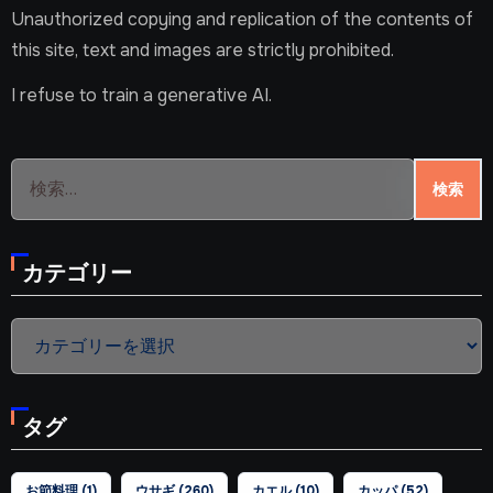
Unauthorized copying and replication of the contents of
this site, text and images are strictly prohibited.
I refuse to train a generative AI.
検
索:
カテゴリー
カ
テ
ゴ
タグ
リ
ー
お節料理
(1)
ウサギ
(260)
カエル
(10)
カッパ
(52)