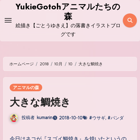
コ
YukieGotohアニマルたちの
ン
森
テ
絵描き【ごとうゆきえ】の落書きイラストブロ
ン
グです
ツ
に
ス
ホームページ
2018
10月
10
大きな鯛焼き
キ
ッ
プ
アニマルの森
大きな鯛焼き
投稿者
kumarin
2018-10-10
#ウサギ
,
#パンダ
今日はネコが『スゴイ鯛焼き』を焼いたというの