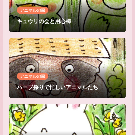
アニマルの森
キュウリの会と用心棒
アニマルの森
ハーブ採りで忙しいアニマルたち