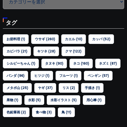
テ
ゴ
タグ
リ
ー
お節料理
(1)
ウサギ
(260)
カエル
(10)
カッパ
(52)
カピバラ
(21)
キツネ
(28)
クマ
(122)
シルビーちゃん
(1)
タヌキ
(90)
ネコ
(160)
ネズミ
(87)
パンダ
(96)
ヒツジ
(1)
フルーツ
(1)
ペンギン
(57)
メタボ山
(25)
ヤギ
(37)
リス
(2)
手描き
(1)
果物
(1)
水彩
(5)
水彩イラスト
(5)
用心棒
(1)
色鉛筆画
(2)
食べ物
(3)
鳥
(11)