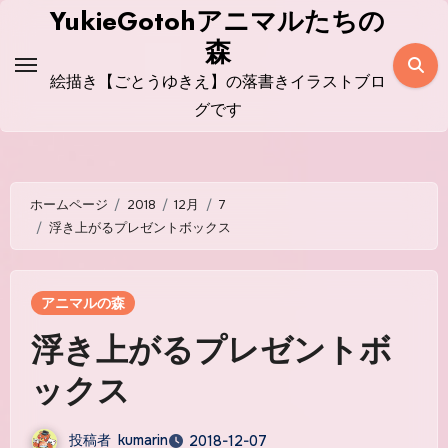
コ
YukieGotohアニマルたちの
ン
森
テ
絵描き【ごとうゆきえ】の落書きイラストブロ
ン
グです
ツ
に
ス
ホームページ
2018
12月
7
キ
浮き上がるプレゼントボックス
ッ
プ
アニマルの森
浮き上がるプレゼントボ
ックス
投稿者
kumarin
2018-12-07