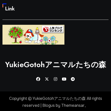
Link
YukieGotohアニマルたちの森
Copyright © YukieGotohアニマルたちの森 All rights
reserved
|
Blogus
by
Themeansar
。