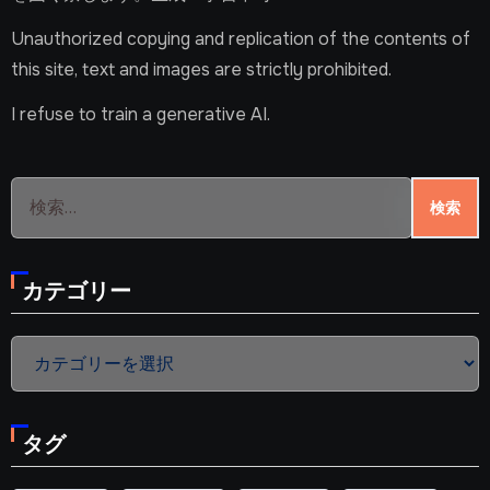
Unauthorized copying and replication of the contents of
this site, text and images are strictly prohibited.
I refuse to train a generative AI.
検
索:
カテゴリー
カ
テ
ゴ
タグ
リ
ー