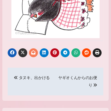
投
タヌキ、出かける
ヤギオくんからのお便
稿
り
ナ
ビ