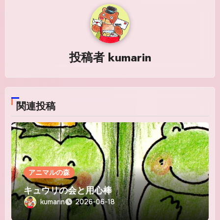
ゲ
ー
シ
投稿者
kumarin
ョ
ン
関連投稿
アニマルの森
キュウリの会と用心棒
kumarin
2026-06-18