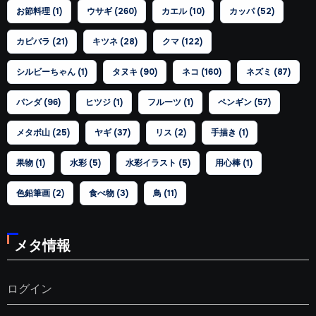
お節料理
(1)
ウサギ
(260)
カエル
(10)
カッパ
(52)
カピバラ
(21)
キツネ
(28)
クマ
(122)
シルビーちゃん
(1)
タヌキ
(90)
ネコ
(160)
ネズミ
(87)
パンダ
(96)
ヒツジ
(1)
フルーツ
(1)
ペンギン
(57)
メタボ山
(25)
ヤギ
(37)
リス
(2)
手描き
(1)
果物
(1)
水彩
(5)
水彩イラスト
(5)
用心棒
(1)
色鉛筆画
(2)
食べ物
(3)
鳥
(11)
メタ情報
ログイン