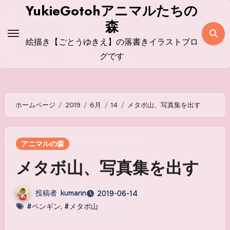
コ
YukieGotohアニマルたちの
ン
森
テ
絵描き【ごとうゆきえ】の落書きイラストブロ
ン
グです
ツ
に
ス
ホームページ
2019
6月
14
メタボ山、写真集を出す
キ
ッ
プ
アニマルの森
メタボ山、写真集を出す
投稿者
kumarin
2019-06-14
#ペンギン
,
#メタボ山