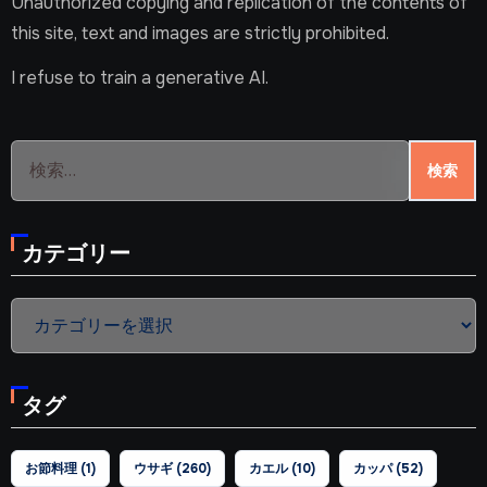
Unauthorized copying and replication of the contents of
this site, text and images are strictly prohibited.
I refuse to train a generative AI.
検
索:
カテゴリー
カ
テ
ゴ
タグ
リ
ー
お節料理
(1)
ウサギ
(260)
カエル
(10)
カッパ
(52)