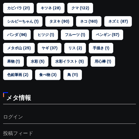
カピバラ
(21)
キツネ
(28)
クマ
(122)
シルビーちゃん
(1)
タヌキ
(90)
ネコ
(160)
ネズミ
(87)
パンダ
(96)
ヒツジ
(1)
フルーツ
(1)
ペンギン
(57)
メタボ山
(25)
ヤギ
(37)
リス
(2)
手描き
(1)
果物
(1)
水彩
(5)
水彩イラスト
(5)
用心棒
(1)
色鉛筆画
(2)
食べ物
(3)
鳥
(11)
メタ情報
ログイン
投稿フィード