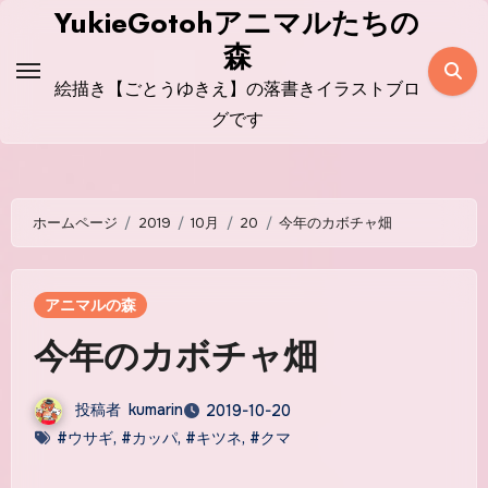
コ
YukieGotohアニマルたちの
ン
森
テ
絵描き【ごとうゆきえ】の落書きイラストブロ
ン
グです
ツ
に
ス
ホームページ
2019
10月
20
今年のカボチャ畑
キ
ッ
プ
アニマルの森
今年のカボチャ畑
投稿者
kumarin
2019-10-20
#ウサギ
,
#カッパ
,
#キツネ
,
#クマ