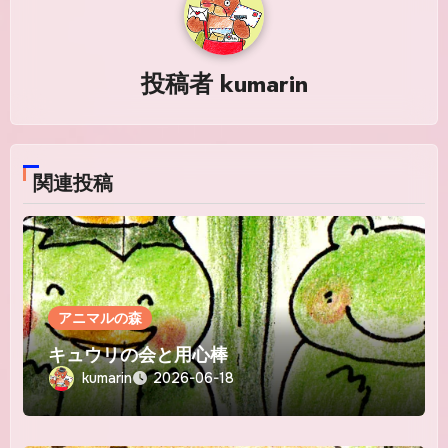
ゲ
ー
シ
投稿者
kumarin
ョ
ン
関連投稿
アニマルの森
キュウリの会と用心棒
kumarin
2026-06-18