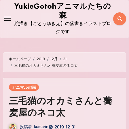
コ
YukieGotohアニマルたちの
ン
森
テ
絵描き【ごとうゆきえ】の落書きイラストブロ
ン
グです
ツ
に
ス
ホームページ
2019
12月
31
キ
三毛猫のオカミさんと蕎麦屋のネコ太
ッ
プ
アニマルの森
三毛猫のオカミさんと蕎
麦屋のネコ太
投稿者
kumarin
2019-12-31