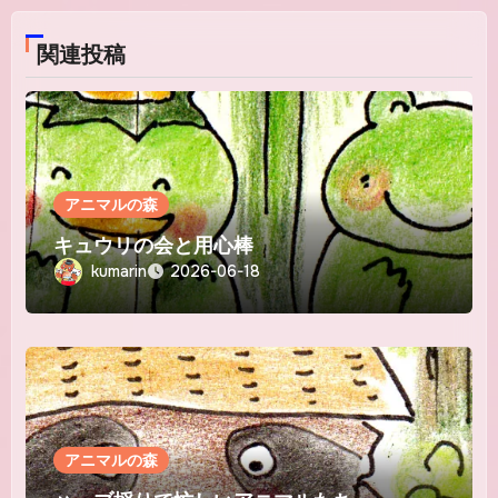
ン
関連投稿
アニマルの森
キュウリの会と用心棒
kumarin
2026-06-18
アニマルの森