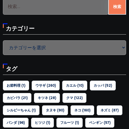
検
索:
カテゴリー
カ
テ
ゴ
タグ
リ
ー
お節料理
(1)
ウサギ
(260)
カエル
(10)
カッパ
(52)
カピバラ
(21)
キツネ
(28)
クマ
(122)
シルビーちゃん
(1)
タヌキ
(90)
ネコ
(160)
ネズミ
(87)
パンダ
(96)
ヒツジ
(1)
フルーツ
(1)
ペンギン
(57)