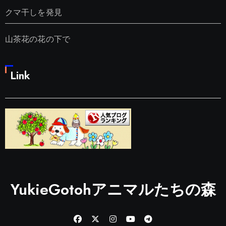
クマ干しを発見
山茶花の花の下で
Link
YukieGotohアニマルたちの森