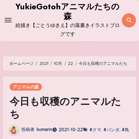
コ
YukieGotohアニマルたちの
ン
森
テ
絵描き【ごとうゆきえ】の落書きイラストブロ
ン
グです
ツ
に
ス
ホームページ
2021
10月
22
今日も収穫のアニマルたち
キ
ッ
プ
アニマルの森
今日も収穫のアニマルた
ち
投稿者
kumarin
2021-10-22
#クマ
,
#パンダ
,
#鳥