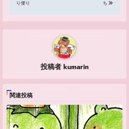
稿
り便り
ち
ナ
ビ
ゲ
ー
シ
投稿者
kumarin
ョ
ン
関連投稿