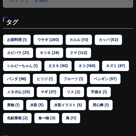
テ
ゴ
タグ
リ
ー
お節料理
(1)
ウサギ
(260)
カエル
(10)
カッパ
(52)
カピバラ
(21)
キツネ
(28)
クマ
(122)
シルビーちゃん
(1)
タヌキ
(90)
ネコ
(160)
ネズミ
(87)
パンダ
(96)
ヒツジ
(1)
フルーツ
(1)
ペンギン
(57)
メタボ山
(25)
ヤギ
(37)
リス
(2)
手描き
(1)
果物
(1)
水彩
(5)
水彩イラスト
(5)
用心棒
(1)
色鉛筆画
(2)
食べ物
(3)
鳥
(11)