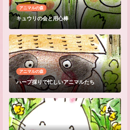
アニマルの森
キュウリの会と用心棒
アニマルの森
ハーブ採りで忙しいアニマルたち