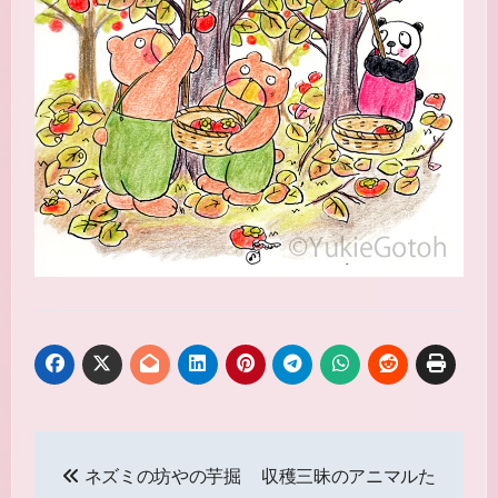
投
ネズミの坊やの芋掘
収穫三昧のアニマルた