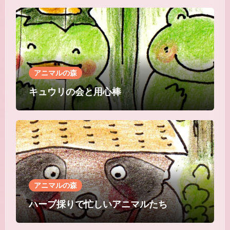
アニマルの森
キュウリの会と用心棒
アニマルの森
ハーブ採りで忙しいアニマルたち