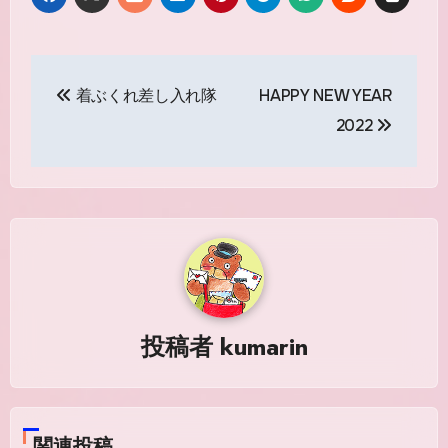
投
着ぶくれ差し入れ隊
HAPPY NEW YEAR
稿
2022
ナ
ビ
ゲ
ー
シ
投稿者
kumarin
ョ
ン
関連投稿