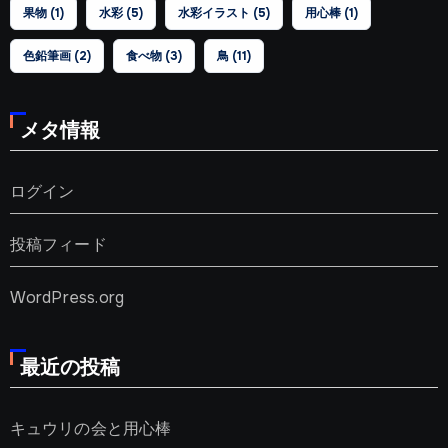
果物
(1)
水彩
(5)
水彩イラスト
(5)
用心棒
(1)
色鉛筆画
(2)
食べ物
(3)
鳥
(11)
メタ情報
ログイン
投稿フィード
WordPress.org
最近の投稿
キュウリの会と用心棒