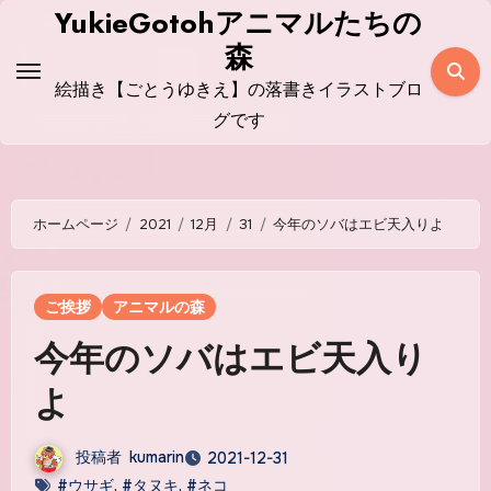
コ
YukieGotohアニマルたちの
ン
森
テ
絵描き【ごとうゆきえ】の落書きイラストブロ
ン
グです
ツ
に
ス
ホームページ
2021
12月
31
今年のソバはエビ天入りよ
キ
ッ
プ
ご挨拶
アニマルの森
今年のソバはエビ天入り
よ
投稿者
kumarin
2021-12-31
#ウサギ
,
#タヌキ
,
#ネコ