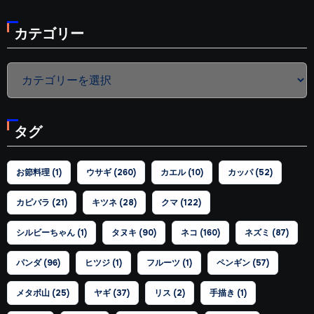
カテゴリー
カ
テ
ゴ
タグ
リ
ー
お節料理
(1)
ウサギ
(260)
カエル
(10)
カッパ
(52)
カピバラ
(21)
キツネ
(28)
クマ
(122)
シルビーちゃん
(1)
タヌキ
(90)
ネコ
(160)
ネズミ
(87)
パンダ
(96)
ヒツジ
(1)
フルーツ
(1)
ペンギン
(57)
メタボ山
(25)
ヤギ
(37)
リス
(2)
手描き
(1)