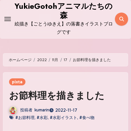
コ
YukieGotohアニマルたちの
ン
森
テ
絵描き【ごとうゆきえ】の落書きイラストブロ
ン
グです
ツ
に
ス
ホームページ
2022
11月
17
お節料理を描きました
キ
ッ
プ
pixta
お節料理を描きました
投稿者
kumarin
2022-11-17
#お節料理
,
#水彩
,
#水彩イラスト
,
#食べ物