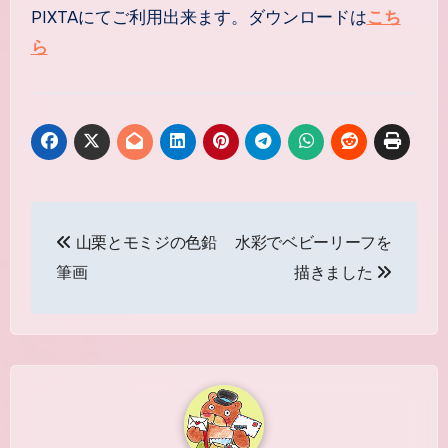
PIXTAにてご利用出来ます。ダウンロードは
こち
ら
投
山栗とモミジの色鉛
水彩でベビーリーフを
稿
筆画
描きました
ナ
ビ
ゲ
ー