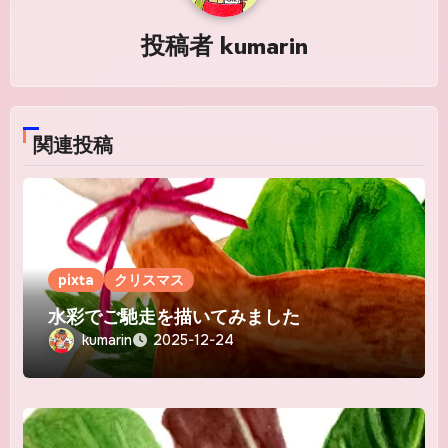
シ
投稿者
kumarin
ョ
ン
関連投稿
pixta
クリスマス
水彩でご馳走を描いてみました
kumarin
2025-12-24