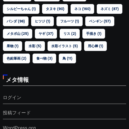
シルビーちゃん
(1)
タヌキ
(90)
ネコ
(160)
ネズミ
(87)
パンダ
(96)
ヒツジ
(1)
フルーツ
(1)
ペンギン
(57)
メタボ山
(25)
ヤギ
(37)
リス
(2)
手描き
(1)
果物
(1)
水彩
(5)
水彩イラスト
(5)
用心棒
(1)
色鉛筆画
(2)
食べ物
(3)
鳥
(11)
メタ情報
ログイン
投稿フィード
WordPress.org