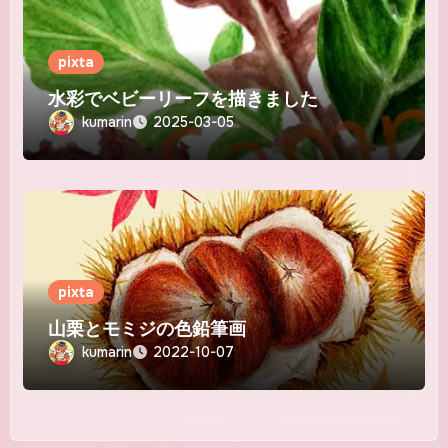
pixta
水彩でベビーリーフを描きました
kumarin
2025-03-05
pixta
山栗とモミジの色鉛筆画
kumarin
2022-10-07