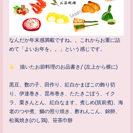
なんだか年末感満載ですね。。これからお重に詰
めて「よいお年を。。」という感じです。
描いたお節料理のお品書き/ (左上から横に)
黒豆、数の子、田作り、紅白かまぼこの飾り切
り、伊達巻き、昆布巻き、たたきごぼう、イク
ラ、栗きんとん、紅白なます、煮しめ(筑前煮)、海
老のつや煮、鰤の照り焼き、酢れんこん、錦卵、
松風焼き(のし鶏)、笹茶巾餅