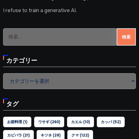
I refuse to train a generative AI.
検
索:
カテゴリー
カ
テ
ゴ
タグ
リ
ー
お節料理
(1)
ウサギ
(260)
カエル
(10)
カッパ
(52)
カピバラ
(21)
キツネ
(28)
クマ
(122)