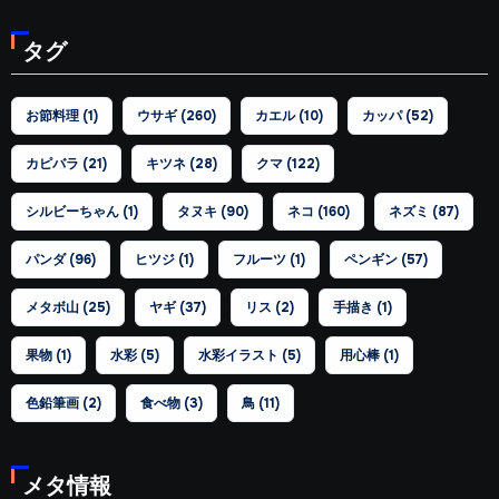
ゴ
タグ
リ
ー
お節料理
(1)
ウサギ
(260)
カエル
(10)
カッパ
(52)
カピバラ
(21)
キツネ
(28)
クマ
(122)
シルビーちゃん
(1)
タヌキ
(90)
ネコ
(160)
ネズミ
(87)
パンダ
(96)
ヒツジ
(1)
フルーツ
(1)
ペンギン
(57)
メタボ山
(25)
ヤギ
(37)
リス
(2)
手描き
(1)
果物
(1)
水彩
(5)
水彩イラスト
(5)
用心棒
(1)
色鉛筆画
(2)
食べ物
(3)
鳥
(11)
メタ情報