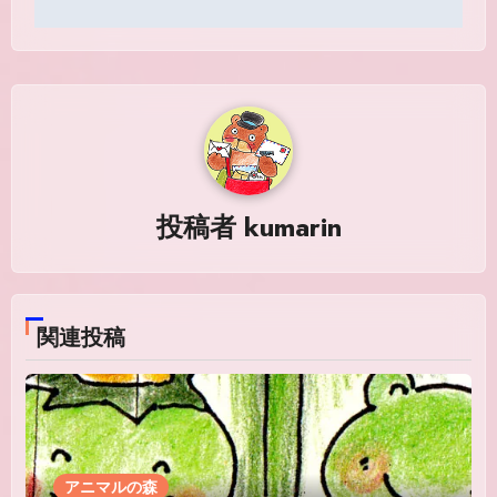
ナ
ビ
ゲ
ー
シ
投稿者
kumarin
ョ
ン
関連投稿
アニマルの森