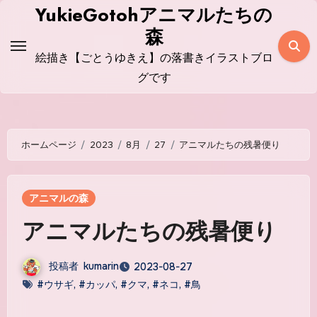
コ
YukieGotohアニマルたちの
ン
森
テ
絵描き【ごとうゆきえ】の落書きイラストブロ
ン
グです
ツ
に
ス
ホームページ
2023
8月
27
アニマルたちの残暑便り
キ
ッ
プ
アニマルの森
アニマルたちの残暑便り
投稿者
kumarin
2023-08-27
#ウサギ
,
#カッパ
,
#クマ
,
#ネコ
,
#鳥