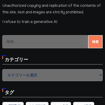
Unauthorized copying and replication of the contents of
this site, text and images are strictly prohibited.
I refuse to train a generative AI.
検
索:
カテゴリー
カ
テ
ゴ
タグ
リ
ー