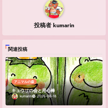
ー
シ
投稿者
kumarin
ョ
ン
関連投稿
アニマルの森
キュウリの会と用心棒
kumarin
2026-06-18