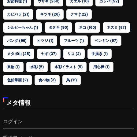
お節料理
(1)
ウサギ
(260)
カエル
(10)
カッパ
(52)
カピバラ
(21)
キツネ
(28)
クマ
(122)
シルビーちゃん
(1)
タヌキ
(90)
ネコ
(160)
ネズミ
(87)
パンダ
(96)
ヒツジ
(1)
フルーツ
(1)
ペンギン
(57)
メタボ山
(25)
ヤギ
(37)
リス
(2)
手描き
(1)
果物
(1)
水彩
(5)
水彩イラスト
(5)
用心棒
(1)
色鉛筆画
(2)
食べ物
(3)
鳥
(11)
メタ情報
ログイン