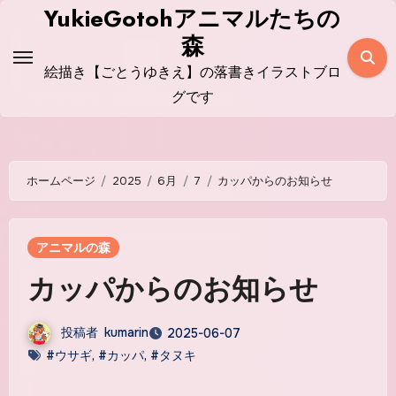
コ
YukieGotohアニマルたちの
ン
森
テ
絵描き【ごとうゆきえ】の落書きイラストブロ
ン
グです
ツ
に
ス
ホームページ
2025
6月
7
カッパからのお知らせ
キ
ッ
プ
アニマルの森
カッパからのお知らせ
投稿者
kumarin
2025-06-07
#ウサギ
,
#カッパ
,
#タヌキ