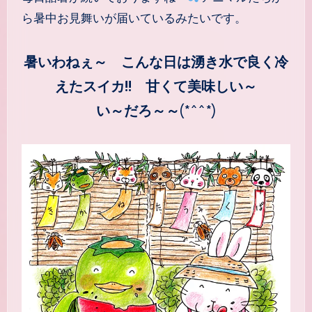
ら暑中お見舞いが届いているみたいです。
暑いわねぇ～ こんな日は湧き水で良く冷
えたスイカ!! 甘くて美味しい～
い～だろ～～
(*^^*)