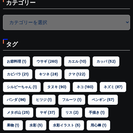
カテゴリー
カ
テ
ゴ
タグ
リ
ー
お節料理
(1)
ウサギ
(260)
カエル
(10)
カッパ
(52)
カピバラ
(21)
キツネ
(28)
クマ
(122)
シルビーちゃん
(1)
タヌキ
(90)
ネコ
(160)
ネズミ
(87)
パンダ
(96)
ヒツジ
(1)
フルーツ
(1)
ペンギン
(57)
メタボ山
(25)
ヤギ
(37)
リス
(2)
手描き
(1)
果物
(1)
水彩
(5)
水彩イラスト
(5)
用心棒
(1)