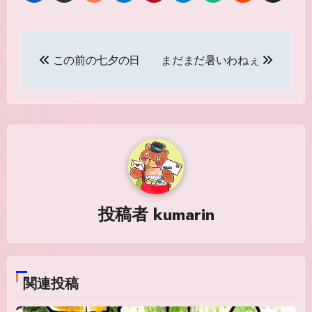
投
この前の七夕の日
まだまだ暑いわねぇ
稿
ナ
ビ
ゲ
ー
シ
投稿者
kumarin
ョ
ン
関連投稿