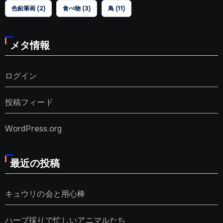
色鉛筆画
(2)
食べ物
(3)
鳥
(11)
メタ情報
ログイン
投稿フィード
WordPress.org
最近の投稿
キュウリの会と用心棒
ハーブ採りで忙しいアニマルたち