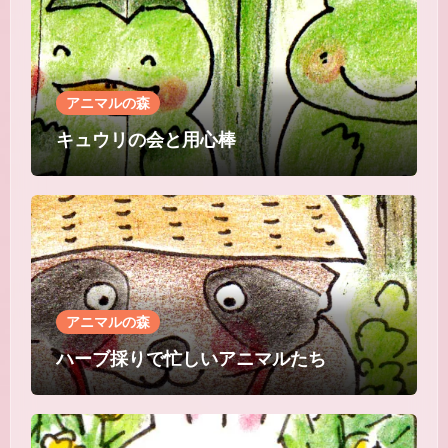
アニマルの森
キュウリの会と用心棒
アニマルの森
ハーブ採りで忙しいアニマルたち