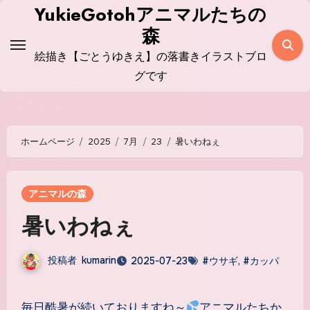
コ
YukieGotohアニマルたちの
ン
森
テ
絵描き【ごとうゆきえ】の落書きイラストブロ
ン
グです
ツ
に
ス
ホームページ
2025
7月
23
暑いわねぇ
キ
ッ
プ
アニマルの森
暑いわねぇ
投稿者
kumarin
2025-07-23
#ウサギ
,
#カッパ
毎日酷暑が続いておりますね～
アニマルたちか