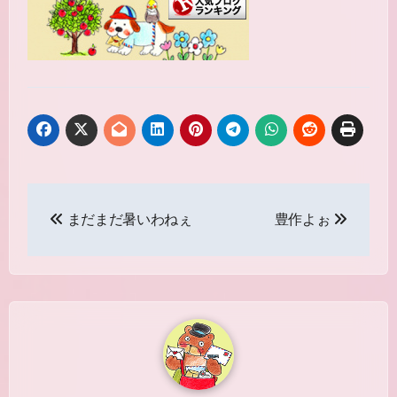
投
まだまだ暑いわねぇ
豊作よぉ
稿
ナ
ビ
ゲ
ー