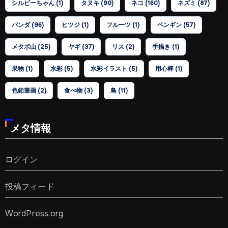
シルビーちゃん
(1)
タヌキ
(90)
ネコ
(160)
ネズミ
(87)
パンダ
(96)
ヒツジ
(1)
フルーツ
(1)
ペンギン
(57)
メタボ山
(25)
ヤギ
(37)
リス
(2)
手描き
(1)
果物
(1)
水彩
(5)
水彩イラスト
(5)
用心棒
(1)
色鉛筆画
(2)
食べ物
(3)
鳥
(11)
メタ情報
ログイン
投稿フィード
WordPress.org