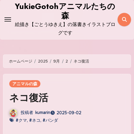
コ
YukieGotohアニマルたちの
ン
森
テ
絵描き【ごとうゆきえ】の落書きイラストブロ
ン
グです
ツ
に
ス
ホームページ
2025
9月
2
ネコ復活
キ
ッ
プ
アニマルの森
ネコ復活
投稿者
kumarin
2025-09-02
#クマ
,
#ネコ
,
#パンダ