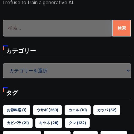
I refuse to train a generative AI.
検
索:
カテゴリー
カ
テ
ゴ
タグ
リ
ー
お節料理
(1)
ウサギ
(260)
カエル
(10)
カッパ
(52)
カピバラ
(21)
キツネ
(28)
クマ
(122)