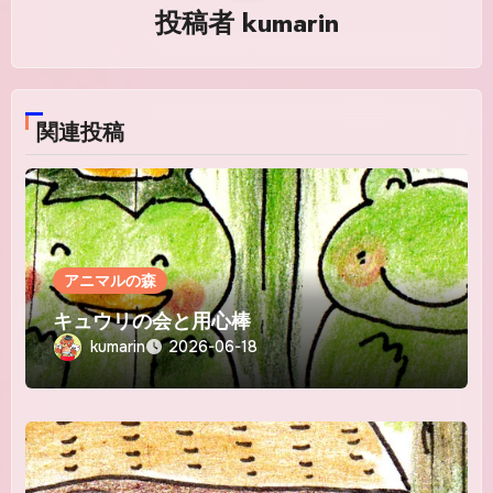
シ
投稿者
kumarin
ョ
ン
関連投稿
アニマルの森
キュウリの会と用心棒
kumarin
2026-06-18