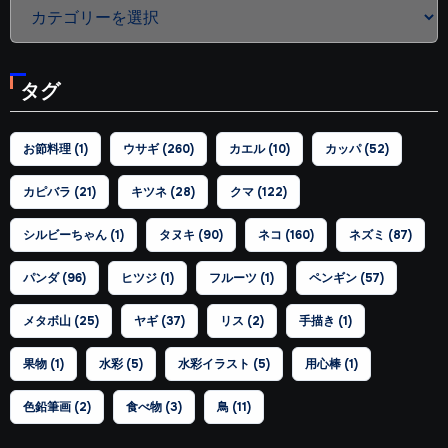
カ
テ
ゴ
タグ
リ
ー
お節料理
(1)
ウサギ
(260)
カエル
(10)
カッパ
(52)
カピバラ
(21)
キツネ
(28)
クマ
(122)
シルビーちゃん
(1)
タヌキ
(90)
ネコ
(160)
ネズミ
(87)
パンダ
(96)
ヒツジ
(1)
フルーツ
(1)
ペンギン
(57)
メタボ山
(25)
ヤギ
(37)
リス
(2)
手描き
(1)
果物
(1)
水彩
(5)
水彩イラスト
(5)
用心棒
(1)
色鉛筆画
(2)
食べ物
(3)
鳥
(11)