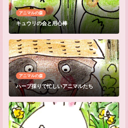
ん
アニマルの森
キュウリの会と用心棒
アニマルの森
ハーブ採りで忙しいアニマルたち