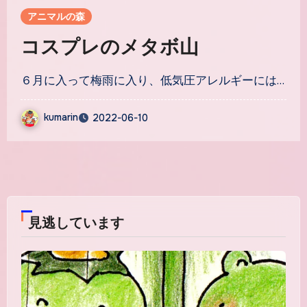
アニマルの森
コスプレのメタボ山
６月に入って梅雨に入り、低気圧アレルギーには…
kumarin
2022-06-10
コ
メ
ン
ト
は
見逃しています
ま
だ
あ
り
ま
せ