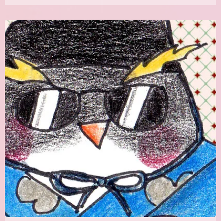
コ
メ
ン
ト
は
ま
だ
あ
り
ま
せ
ん