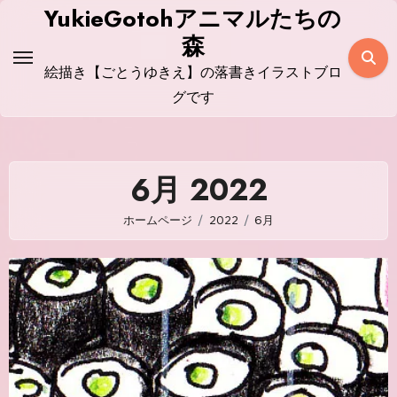
コ
YukieGotohアニマルたちの
ン
森
テ
絵描き【ごとうゆきえ】の落書きイラストブロ
ン
グです
ツ
に
ス
6月 2022
キ
ッ
ホームページ
2022
6月
プ