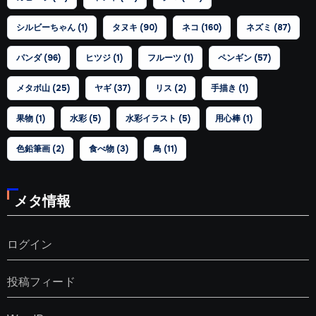
シルビーちゃん
(1)
タヌキ
(90)
ネコ
(160)
ネズミ
(87)
パンダ
(96)
ヒツジ
(1)
フルーツ
(1)
ペンギン
(57)
メタボ山
(25)
ヤギ
(37)
リス
(2)
手描き
(1)
果物
(1)
水彩
(5)
水彩イラスト
(5)
用心棒
(1)
色鉛筆画
(2)
食べ物
(3)
鳥
(11)
メタ情報
ログイン
投稿フィード