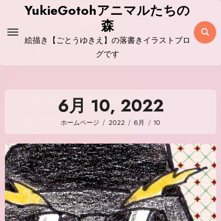
コ
YukieGotohアニマルたちの
ン
森
テ
絵描き【ごとうゆきえ】の落書きイラストブロ
ン
グです
ツ
に
ス
6月 10, 2022
キ
ッ
ホームページ
2022
6月
10
プ