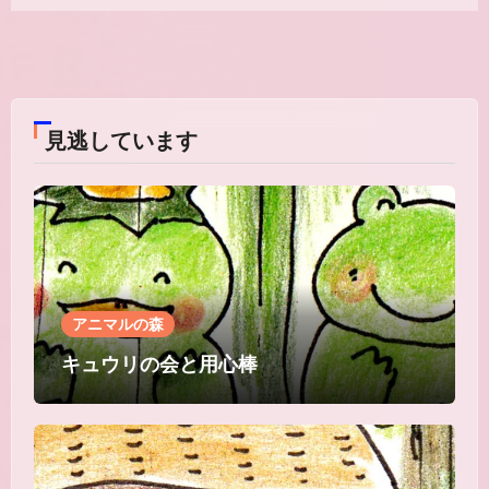
コ
メ
ン
ト
は
見逃しています
ま
だ
あ
り
ま
せ
ん
アニマルの森
キュウリの会と用心棒