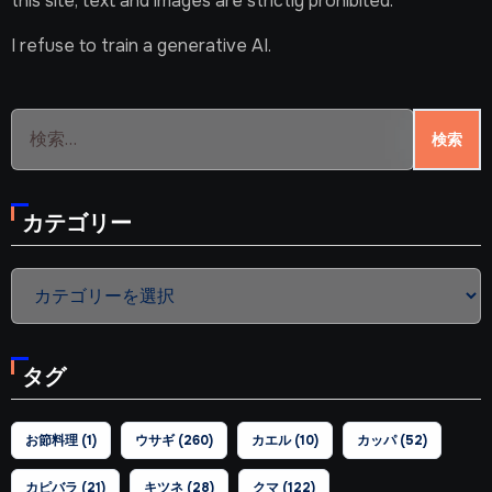
this site, text and images are strictly prohibited.
I refuse to train a generative AI.
検
索:
カテゴリー
カ
テ
ゴ
タグ
リ
ー
お節料理
(1)
ウサギ
(260)
カエル
(10)
カッパ
(52)
カピバラ
(21)
キツネ
(28)
クマ
(122)