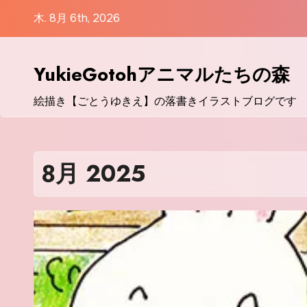
コ
木. 8月 6th, 2026
ン
テ
ン
YukieGotohアニマルたちの森
ツ
絵描き【ごとうゆきえ】の落書きイラストブログです
に
ス
キ
ッ
8月 2025
プ