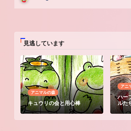
コ
メ
ン
ト
は
見逃しています
ま
だ
あ
り
ま
せ
ん
アニ
アニマルの森
ハー
キュウリの会と用心棒
ルた