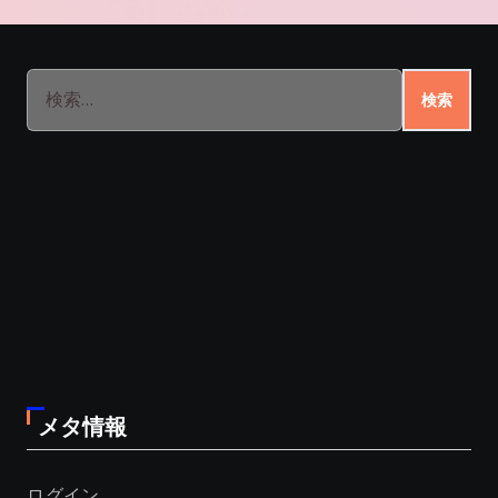
検
索:
メタ情報
ログイン