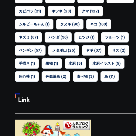
カピバラ
(21)
キツネ
(28)
クマ
(122)
シルビーちゃん
(1)
タヌキ
(90)
ネコ
(160)
ネズミ
(87)
パンダ
(96)
ヒツジ
(1)
フルーツ
(1)
ペンギン
(57)
メタボ山
(25)
ヤギ
(37)
リス
(2)
手描き
(1)
果物
(1)
水彩
(5)
水彩イラスト
(5)
用心棒
(1)
色鉛筆画
(2)
食べ物
(3)
鳥
(11)
Link