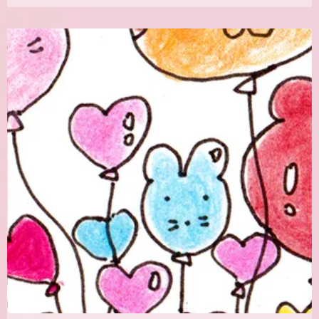
コ
メ
ン
ト
は
ま
だ
あ
り
ま
せ
ん