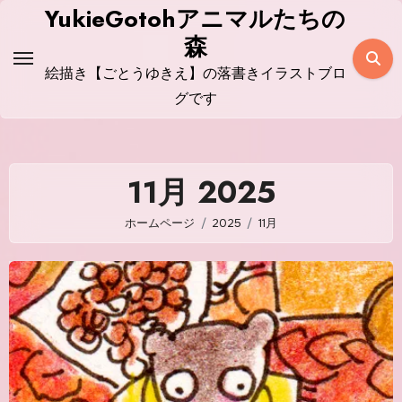
コ
YukieGotohアニマルたちの
ン
森
テ
絵描き【ごとうゆきえ】の落書きイラストブロ
ン
グです
ツ
に
ス
11月 2025
キ
ッ
ホームページ
2025
11月
プ