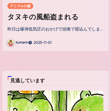
アニマルの森
タヌキの風船盗まれる
昨日は爆弾低気圧のおかげで頭痛で寝込んでしま…
kumarin
2025-11-01
コ
メ
ン
ト
は
見逃しています
ま
だ
あ
り
ま
せ