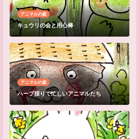
ん
アニマルの森
キュウリの会と用心棒
アニマルの森
ハーブ採りで忙しいアニマルたち