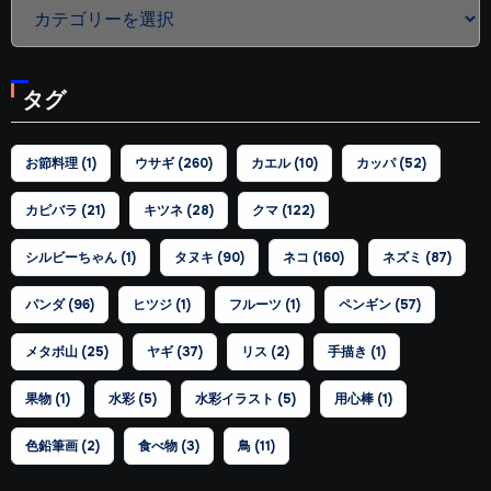
カ
テ
ゴ
タグ
リ
ー
お節料理
(1)
ウサギ
(260)
カエル
(10)
カッパ
(52)
カピバラ
(21)
キツネ
(28)
クマ
(122)
シルビーちゃん
(1)
タヌキ
(90)
ネコ
(160)
ネズミ
(87)
パンダ
(96)
ヒツジ
(1)
フルーツ
(1)
ペンギン
(57)
メタボ山
(25)
ヤギ
(37)
リス
(2)
手描き
(1)
果物
(1)
水彩
(5)
水彩イラスト
(5)
用心棒
(1)
色鉛筆画
(2)
食べ物
(3)
鳥
(11)