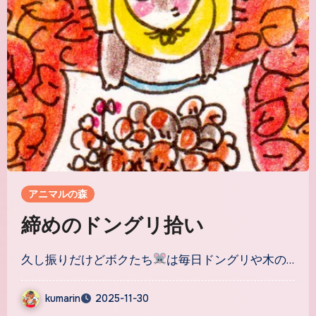
アニマルの森
締めのドングリ拾い
久し振りだけどボクたち
は毎日ドングリや木の…
kumarin
2025-11-30