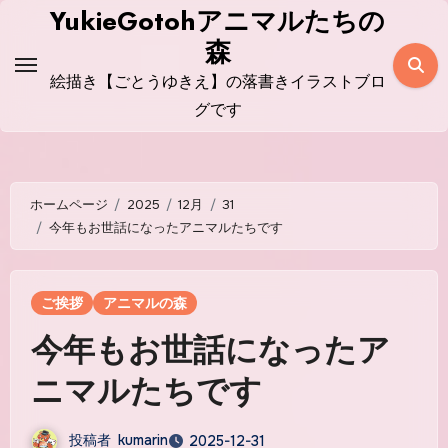
コ
YukieGotohアニマルたちの
ン
森
テ
絵描き【ごとうゆきえ】の落書きイラストブロ
ン
グです
ツ
に
ス
ホームページ
2025
12月
31
キ
今年もお世話になったアニマルたちです
ッ
プ
ご挨拶
アニマルの森
今年もお世話になったア
ニマルたちです
投稿者
kumarin
2025-12-31