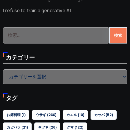
I refuse to train a generative AI.
検
索:
カテゴリー
カ
テ
ゴ
タグ
リ
ー
お節料理
(1)
ウサギ
(260)
カエル
(10)
カッパ
(52)
カピバラ
(21)
キツネ
(28)
クマ
(122)