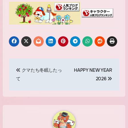
投
クマたち冬眠したっ
HAPPY NEW YEAR
稿
て
2026
ナ
ビ
ゲ
ー