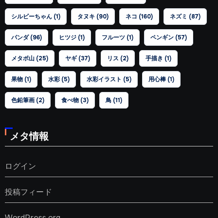
シルビーちゃん
(1)
タヌキ
(90)
ネコ
(160)
ネズミ
(87)
パンダ
(96)
ヒツジ
(1)
フルーツ
(1)
ペンギン
(57)
メタボ山
(25)
ヤギ
(37)
リス
(2)
手描き
(1)
果物
(1)
水彩
(5)
水彩イラスト
(5)
用心棒
(1)
色鉛筆画
(2)
食べ物
(3)
鳥
(11)
メタ情報
ログイン
投稿フィード
WordPress.org