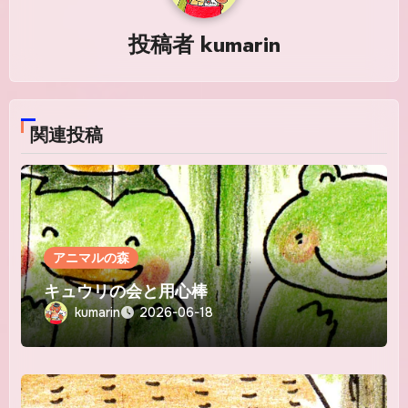
シ
投稿者
kumarin
ョ
ン
関連投稿
アニマルの森
キュウリの会と用心棒
kumarin
2026-06-18