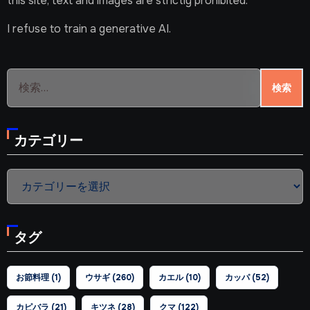
this site, text and images are strictly prohibited.
I refuse to train a generative AI.
検
索:
カテゴリー
カ
テ
ゴ
タグ
リ
ー
お節料理
(1)
ウサギ
(260)
カエル
(10)
カッパ
(52)
カピバラ
(21)
キツネ
(28)
クマ
(122)