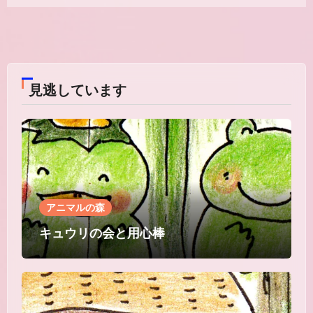
コ
メ
ン
ト
は
見逃しています
ま
だ
あ
り
ま
せ
ん
アニマルの森
キュウリの会と用心棒