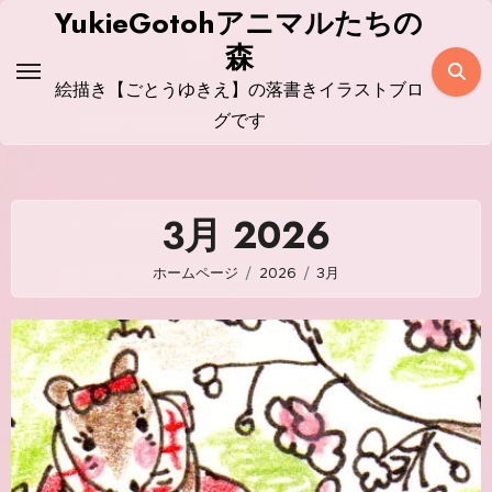
コ
YukieGotohアニマルたちの
ン
森
テ
絵描き【ごとうゆきえ】の落書きイラストブロ
ン
グです
ツ
に
ス
3月 2026
キ
ッ
ホームページ
2026
3月
プ