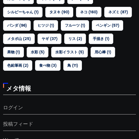
シルビーちゃん
(1)
タヌキ
(90)
ネコ
(160)
ネズミ
(87)
パンダ
(96)
ヒツジ
(1)
フルーツ
(1)
ペンギン
(57)
メタボ山
(25)
ヤギ
(37)
リス
(2)
手描き
(1)
果物
(1)
水彩
(5)
水彩イラスト
(5)
用心棒
(1)
色鉛筆画
(2)
食べ物
(3)
鳥
(11)
メタ情報
ログイン
投稿フィード